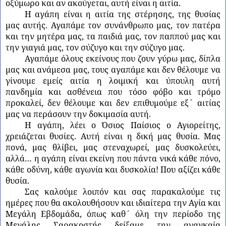
οξύμωρο και αν ακούγεται, αυτή είναι η αιτία.
Η αγάπη είναι η αιτία της στέρησης, της θυσίας
μας αυτής. Αγαπάμε τον συνάνθρωπο μας, τον πατέρα
και την μητέρα μας, τα παιδιά μας, τον παππού μας και
την γιαγιά μας, τον σύζυγο και την σύζυγο μας.
Αγαπάμε όλους εκείνους που ζουν γύρω μας, δίπλα
μας και ανάμεσα μας, τους αγαπάμε και δεν θέλουμε να
γίνουμε εμείς αιτία η λοιμική και ύπουλη αυτή
πανδημία και ασθένεια που τόσο φόβο και τρόμο
προκαλεί, δεν θέλουμε και δεν επιθυμούμε εξ΄ αιτίας
μας να περάσουν την δοκιμασία αυτή.
Η αγάπη, λέει ο Όσιος Παίσιος ο Αγιορείτης,
χρειάζεται θυσίες. Αυτή είναι η δική μας θυσία. Μας
πονά, μας θλίβει, μας στεναχωρεί, μας δυσκολεύει,
αλλά… η αγάπη είναι εκείνη που πάντα νικά κάθε πόνο,
κάθε οδύνη, κάθε αγωνία και δυσκολία! Που αξίζει κάθε
θυσία.
Σας καλούμε λοιπόν και σας παρακαλούμε τις
ημέρες που θα ακολουθήσουν και ιδιαίτερα την Αγία και
Μεγάλη Εβδομάδα, όπως καθ΄ όλη την περίοδο της
Μεγάλης Σαρακοστής δείξαμε την αναγκαία