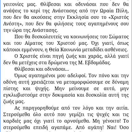
γειτονίες μας. Θλίβεσαι και οδυνάσαι που δεν θα
ανάψεις το κερί της Ανάστασης από την Ωραία Πύλη,
που δεν θα ακούσεις στην Εκκλησία σου το «Χριστός
Ανέστη», που δεν θα φιλήσεις τους αγαπημένους σου
την ώρα της Ανάστασης.
Που θα δυσκολευτείς να κοινωνήσεις του Σώματος
και του Αίματος του Χριστού μας. Όχι γιατί, όπως
κάποιοι εμμένουν, η Θεία Κοινωνία μεταδίδει ασθένειες.
Ο Χριστός είναι πηγή ζωής και χαράς, αλλά γιατί
δεν θα μετέχεις στα δρώμενα της Μ. Εβδομάδας.
Θλίβεσαι και οδυνάσαι...
Όμως αγαπημένοι μου αδελφοί. Τον πόνο και την
οδύνη αυτή χρειάζεται να μεταμορφώσουμε σε δύναμη
πίστης και ψυχής. Μην μείνουμε σε αυτό, μην
εγκλωβιστούμε στην δοκιμασία και δυσκολία αυτή της
ζωής μας.
Ας παρηγορηθούμε από τον λόγο και την αιτία.
Στερούμεθα όλο αυτό που γεμίζει τις ψυχές και τις
καρδιές μας όχι γιατί το αρνούμεθα. Μη γένοιτο! Το
στερούμεθα επειδή αγαπάμε. Από αγάπη! Ναι! Όσο