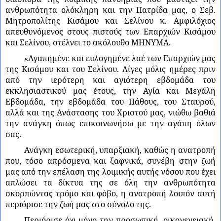
ανθρωπότητα ολόκληρη και την Πατρίδα μας, ο Σεβ.
Μητροπολίτης Κισάμου και Σελίνου κ. Αμφιλόχιος
απευθυνόμενος στους πιστούς των Επαρχιών Κισάμου
και Σελίνου, στέλνει το ακόλουθο ΜΗΝΥΜΑ.
«Αγαπημένε και ευλογημένε λαέ των Επαρχιών μας
της Κισάμου και του Σελίνου. Λίγες μόλις ημέρες πριν
από την ιερότερη και αγιότερη εβδομάδα του
εκκλησιαστικού μας έτους, την Αγία και Μεγάλη
Εβδομάδα, την εβδομάδα του Πάθους, του Σταυρού,
αλλά και της Ανάστασης του Χριστού μας, νιώθω βαθιά
την ανάγκη όπως επικοινωνήσω με την αγάπη όλων
σας.
Ανάγκη εσωτερική, υπαρξιακή, καθώς η ανατροπή
που, τόσο απρόσμενα και ξαφνικά, συνέβη στην ζωή
μας από την επέλαση της λοιμικής αυτής νόσου που έχει
απλώσει τα δίκτυα της σε όλη την ανθρωπότητα
σκορπώντας τρόμο και φόβο, η ανατροπή λοιπόν αυτή
περιόρισε την ζωή μας στο σύνολο της.
Περιόρισε όχι μόνο την προσωπική, οικογενειακή,