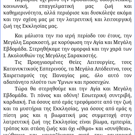
κοινωνική, επαγγελματική μας ζωή και
καθημερινότητα, αλλά περιόρισε και δυσκόλεψε ακόμα
και την σχέση μας με την λατρευτική και λειτουργική
ζωή της Εκκλησίας μας.
Και μάλιστα την πιο ιερή περίοδο του έτους, την
Μεγάλη Σαρακοστή, με κορύφωση την Αγία και Μεγάλη
Εβδομάδα. Στερηθήκαμε την ομορφιά και την χαρά των
Ι. Ακολουθιών της Μεγάλης Σαρακοστής.
Τις Προηγιασμένες Θείες Λειτουργίες, τους
Κατανυκτικούς Εσπερινούς, τα Μεγάλα Απόδειπνα, τους
Χαιρετισμούς της Παναγίας μας, όλο αυτό τον
αδαπάνητο πλούτο των Ύμνων και προσευχών.
Τώρα θα στερηθούμε και την Αγία και Μεγάλη
Εβδομάδα. Τι πόνος και οδύνη! Εσωτερική συντριβή,
καρδιακή. Για όσους από εμάς τρεφόμαστε από την ζωή
και τα μυστήρια της Εκκλησίας, για όσους από εμάς η
πίστη μας και η βιωματική μας συμμετοχή στην
λατρευτική ζωή της Εκκλησίας είναι βίωμα, εμπειρία,
τρόπος και στάση ζωής και όχι «έθιμο» και «συνήθεια»,
νιώθουμε και μοιραζόμαστε αυτή την εσωτερική