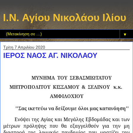
Ι.Ν. Αγίου Νικολάου Ιλίου
▼
Τρίτη 7 Απριλίου 2020
ΙΕΡΟΣ ΝΑΟΣ ΑΓ. ΝΙΚΟΛΑΟΥ
ΜΥΝΗΜΑ
ΤΟΥ
ΣΕΒΑΣΜΙΩΤΑΤΟΥ
ΜΗΤΡΟΠΟΛΙΤΟΥ
ΚΙΣΣΑΜΟΥ
&
ΣΕΛΙΝΟΥ
κ.κ.
ΑΜΦΙΛΟΧΙΟΥ
''Σας ικετεύω να δείξουμε όλοι μας κατανόηση''
Ενόψει της Αγίας και Μεγάλης Εβδομάδας και των
μέτρων πρόληψης που θα εξαγγελθούν για την μη
διασπορά της λοιμικής πανδημίας που μαστίζει την